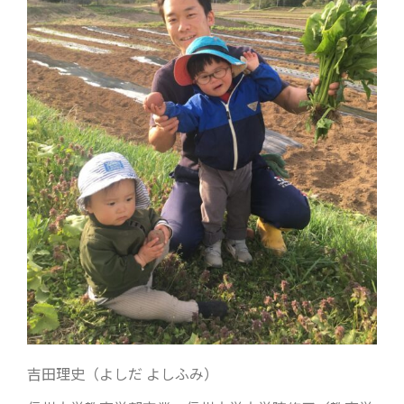
吉田理史（よしだ よしふみ）