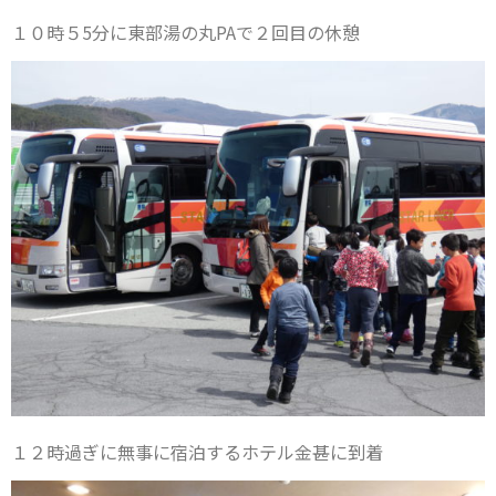
１０時５5分に東部湯の丸PAで２回目の休憩
１２時過ぎに無事に宿泊するホテル金甚に到着