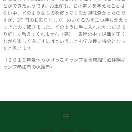
とができたようです。お土産も、お小遣いを与えたことは
ない中、どのようなものを買ってくるか興味深かったので
すが、2千円のお釣りなしで、ぬいぐるみを二つ持ちかえっ
てきたので驚きました。どのように手に入れたかまだあま
り詳しく教えてくれません（笑）。集団の中で規律を守り
ながら楽しく過ごすにはということも学ぶ良い機会となっ
たと思います。
（２０１９年夏休みかけっこキャンプ＆水族館宿泊体験キ
ャンプ参加者の保護者）