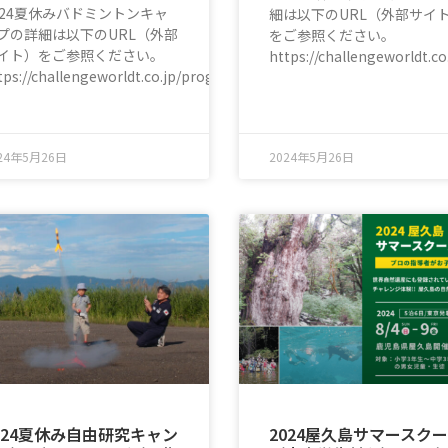
024夏休みバドミントンキャ
細は以下のURL（外部サイ
プの詳細は以下のURL（外部
をご参照ください。
イト）をご参照ください。
https://challengeworldt.c
all/volleyball_adult.ht
tps://challengeworldt.co.jp/program/badminton/
24年5月26日
2024年5月26日
024夏休み自由研究キャン
2024屋久島サマースク