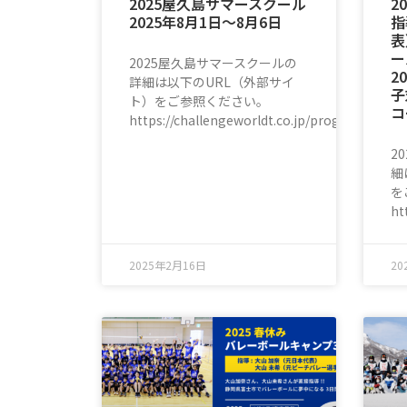
2025屋久島サマースクール
2
2025年8月1日〜8月6日
指
表
ー
2025屋久島サマースクールの
2
詳細は以下のURL（外部サイ
子
ト）をご参照ください。
コ
https://challengeworldt.co.jp/program/yaku
2
細
を
ht
2025年2月16日
20