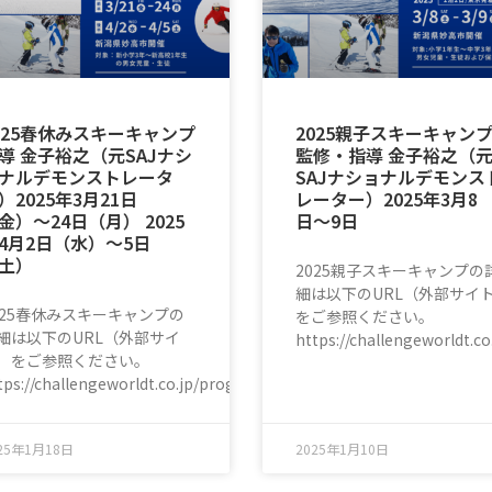
025春休みスキーキャンプ
2025親子スキーキャン
導 金子裕之（元SAJナシ
監修・指導 金子裕之（
ナルデモンストレータ
SAJナショナルデモンス
）2025年3月21日
レーター）2025年3月8
金）〜24日（月） 2025
日〜9日
4月2日（水）〜5日
土）
2025親子スキーキャンプの
細は以下のURL（外部サイ
025春休みスキーキャンプの
をご参照ください。
細は以下のURL（外部サイ
https://challengeworldt.c
）をご参照ください。
ball/index.html
tps://challengeworldt.co.jp/program/ski/
25年1月18日
2025年1月10日