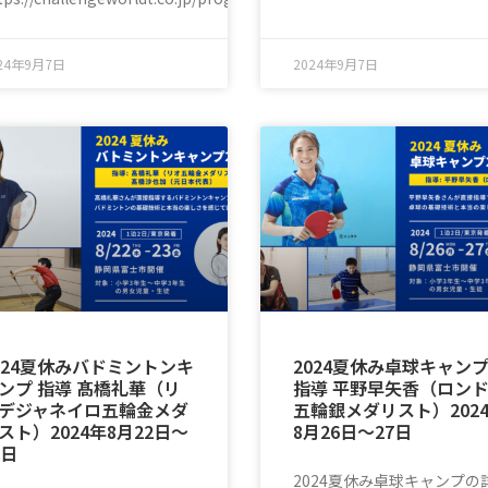
24年9月7日
2024年9月7日
024夏休みバドミントンキ
2024夏休み卓球キャン
ンプ 指導 髙橋礼華（リ
指導 平野早矢香（ロン
デジャネイロ五輪金メダ
五輪銀メダリスト）202
スト）2024年8月22日〜
8月26日〜27日
3日
2024夏休み卓球キャンプの