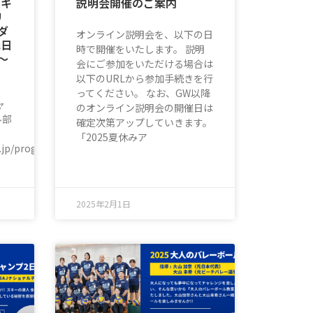
ンキ
説明会開催のご案内
リ
ダ
オンライン説明会を、以下の日
元日
時で開催をいたします。 説明
〜
会にご参加をいただける場合は
以下のURLから参加手続きを行
ってください。 なお、GW以降
ャ
のオンライン説明会の開催日は
外部
確定次第アップしていきます。
。
「2025夏休みア
co.jp/program/badminton/
m
2025年2月1日