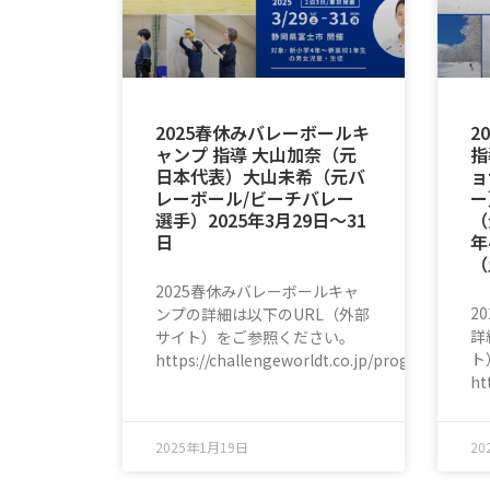
2025春休みバレーボールキ
2
ャンプ 指導 大山加奈（元
指
日本代表）大山未希（元バ
ョ
レーボール/ビーチバレー
ー
選手）2025年3月29日〜31
（
日
年
（
2025春休みバレーボールキャ
2
ンプの詳細は以下のURL（外部
詳
サイト）をご参照ください。
ト
https://challengeworldt.co.jp/program/volley
ht
2025年1月19日
20