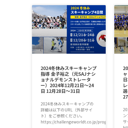
2024冬休みスキーキャンプ
2
指導 金子裕之（元SAJナシ
ャ
ョナルデモンストレータ
日
ー）2024年12月21日〜24
レ
日 12月28日〜31日
選
2
2024冬休みスキーキャンプの
2
詳細は以下のURL（外部サイ
ン
ト）をご参照ください。
サ
https://challengeworldt.co.jp/program/ski/
ht