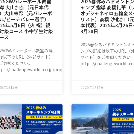
025GWバレーボール教室
2025春休みバドミント
導 大山加奈（元日本代
ャンプ 指導 髙橋礼華（
）大山未希（元バレーボ
オデジャネイロ五輪金メ
ル/ビーチバレー選手）
リスト）髙橋 沙也加（
025年5月6日（火 祝）親
本代表）2025年3月26日
対象コース 小中学生対象
3月28日
ース
shima/
2025春休みバドミントンキ
025GWバレーボール教室の詳
ンプの詳細は以下のURL（
は以下のURL（外部サイト）
サイト）をご参照ください
ご参照ください。
https://challengeworldt.
tps://challengeworldt.co.jp/program/volleyball/volleyball_class.ht
25年2月5日
2025年2月4日