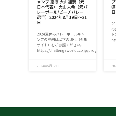
ャンプ 指導 大山加奈（元
プ
日本代表） 大山未希（元バ
導
レーボール/ビーチバレー
日
選手）2024年8月19日〜21
日
2
の
2024夏休みバレーボールキャ
ト
ンプの詳細は以下のURL（外部
ht
サイト）をご参照ください。
https://challengeworldt.co.jp/program/volley
2024年5月12日
20