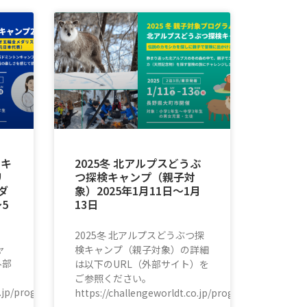
ンキ
2025冬 北アルプスどうぶ
リ
つ探検キャンプ（親子対
ダ
象）2025年1月11日〜1月
5
13日
2025冬 北アルプスどうぶつ探
ャ
検キャンプ（親子対象）の詳細
外部
は以下のURL（外部サイト）を
。
ご参照ください。
co.jp/program/badminton/
https://challengeworldt.co.jp/program/familycam