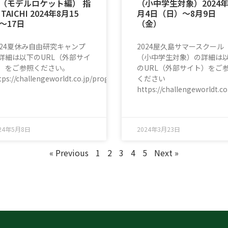
（モデルロケット編） 指
（小中学生対象）2024年
 TAICHI 2024年8月15
月4日（日）〜8月9日
〜17日
（金）
024夏休み自由研究キャンプ
2024屋久島サマースクール
詳細は以下のURL（外部サイ
（小中学生対象）の詳細は
）をご参照ください。
のURL（外部サイト）をご
tps://challengeworldt.co.jp/program/rocket/index.html
ください
https://challengeworldt.c
ball/index.html
24年5月8日
2024年3月23日
« Previous
1
2
3
4
5
Next »