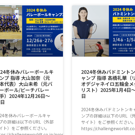
024冬休みバレーボールキ
2024冬休みバドミント
ンプ 指導 大山加奈（元
ャンプ 指導 髙橋礼華（
本代表）大山未希（元バ
オデジャネイロ五輪金メ
ーボール/ビーチバレー
リスト）2025年1月4日〜
手）2024年12月26日〜
日
7日
2024冬休みバドミントンキ
024冬休みバレーボールキャ
ンプの詳細は以下のURL（
プの詳細は以下のURL（外部
サイト）をご参照ください
イト）をご参照ください。
https://challengeworldt.
tps://challengeworldt.co.jp/program/volleyball/