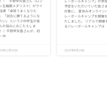
！！ 平野早矢香さん（ロン
レーボールキャンプ」の参
ン五輪銀メダリスト）がライ
予定をいただいていた皆さ
指導 「卓球うまくなりた
対象に、 夏休みオンライン
」 「試合に勝てるようにな
レーボールキャンプを開催
たい」 という小中学生の皆
たしました。 リアルで開催
んの悩みにおこたえしま
るバレーボールキャンプは
！！ 平野早矢香さんが、初
・中
20年12月25日
2020年8月24日