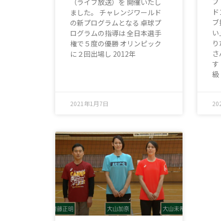
プ
（ライブ放送）を 開催いたし
ド
ました。 チャレンジワールド
ブ
の新プログラムとなる 卓球プ
い
ログラムの指導は 全日本選手
り
権で５度の優勝 オリンピック
さ
に２回出場し 2012年
す
級
2021年1月7日
20