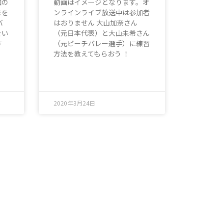
加の
動画はイメージとなります。オ
まを
ンラインライブ放送中は参加者
バ
はおりません 大山加奈さん
をい
（元日本代表）と大山未希さん
す
（元ビーチバレー選手）に練習
方法を教えてもらおう ！
2020年3月24日