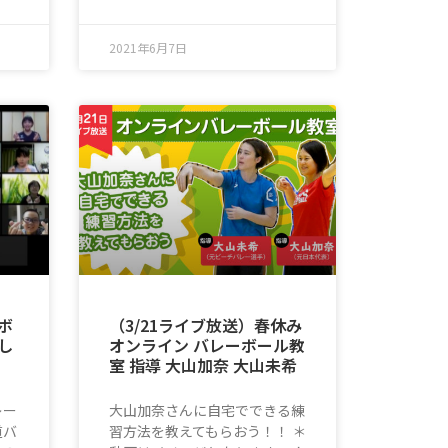
2021年6月7日
ボ
（3/21ライブ放送）春休み
し
オンライン バレーボール教
室 指導 大山加奈 大山未希
レー
大山加奈さんに自宅でできる練
道バ
習方法を教えてもらおう！！ ＊