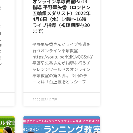
オンライン卓球教室Part3
を
指導 平野早矢香（ロンドン
五輪銀メダリスト）2022年
4月6日（水）14時〜16時
ライブ指導（視聴期限4/30
に
まで）
」
し
平野早矢香さんがライブ指導を
催
行うオンライン卓球教室
の
https://youtu.be/KdKJvQGSxkY
日
平野早矢香さんが指導を行うチ
ン
ャレンジワールドのオンライン
卓球教室の第３弾 。今回のテ
ーマは「台上技術とレシーブ
2022年2月17日