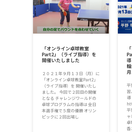
「オンライン卓球教室
「
Part2」（ライブ指導）を
P
開催いたしました
導
輪
月
２０２１年９月１３日（月）に
「オンライン卓球教室Part2」
平
（ライブ指導）を 開催いたし
習
ました。 今回で２回目の開催
導
となる チャレンジワールドの
ht
卓球プログラムの指導は 全日
平
本選手権で５度の優勝 オリン
ャ
ピックに２回出場し
卓
香