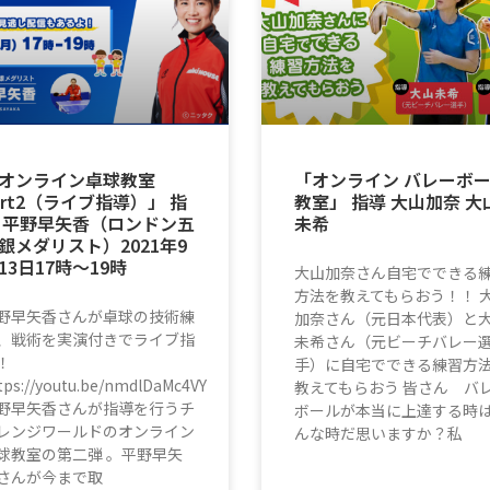
オンライン卓球教室
「オンライン バレーボ
art2（ライブ指導）」 指
教室」 指導 大山加奈 大
 平野早矢香（ロンドン五
未希
銀メダリスト）2021年9
13日17時〜19時
大山加奈さん自宅でできる
方法を教えてもらおう！！ 
野早矢香さんが卓球の技術練
加奈さん（元日本代表）と
、戦術を実演付きでライブ指
未希さん（元ビーチバレー
！
手）に自宅でできる練習方
tps://youtu.be/nmdlDaMc4VY
教えてもらおう 皆さん バ
野早矢香さんが指導を行うチ
ボールが本当に上達する時
レンジワールドのオンライン
んな時だ思いますか？私
球教室の第二弾 。平野早矢
さんが今まで取