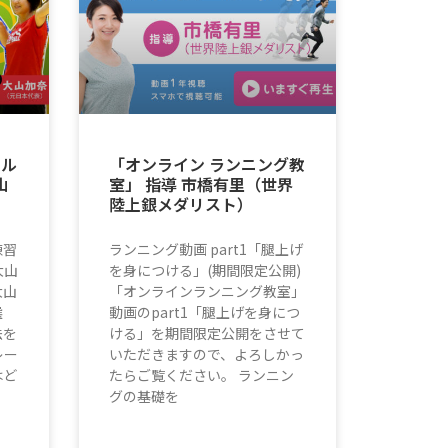
ール
「オンライン ランニング教
山
室」 指導 市橋有里（世界
陸上銀メダリスト）
練習
ランニング動画 part1「腿上げ
大山
を身につける」(期間限定公開)
大山
「オンラインランニング教室」
選
動画のpart1「腿上げを身につ
法を
ける」を期間限定公開をさせて
レー
いただきますので、よろしかっ
はど
たらご覧ください。 ランニン
グの基礎を