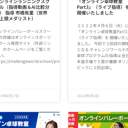
ンラインランニングスク
「オンライン卓球教室
ル（指導動画＆AI比較分
Part3」（ライブ指導）
） 指導 市橋有里（世界
開催いたしました
上銀メダリスト）
２０２２年４月６日（水）
ンラインバレーボールスクー
「オンライン卓球教室Part3
の詳細はオンラインスポーツ
（ライブ指導）を 開催いた
クール専用サイト（外部リン
ました。 今回で３回目の開
）のホームページをご覧くだ
となる チャレンジワールド
い。
卓球プログラムの指導は 全
gram_voll
tps://challengeworld.school/program/program_runn
本選手権で５度の優勝 オリ
ピックに２回出場し
23年6月17日
2022年6月2日