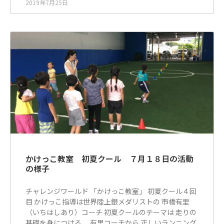
2019年7月25日
かけっこ教室 初夏クール ７月１８日の活動
の様子
チャレンジワールド 「かけっこ教室」 初夏クール４回
目 かけっこ指導は世界陸上銀メダリストの 市橋有里
（いちはしあり）コーチ 初夏クールのテーマは 走りの
基礎を身につける 有里コーチから 正しいランニング