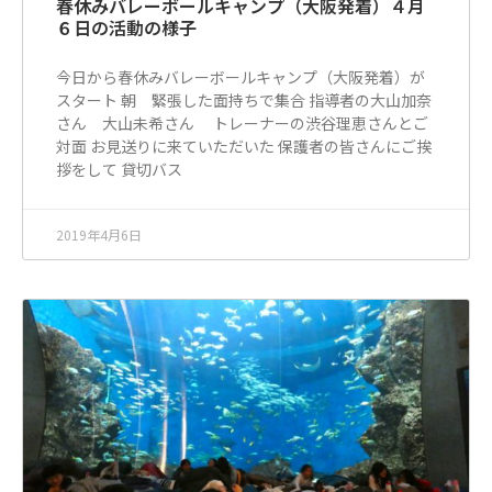
春休みバレーボールキャンプ（大阪発着）４月
６日の活動の様子
今日から春休みバレーボールキャンプ（大阪発着）が
スタート 朝 緊張した面持ちで集合 指導者の大山加奈
さん 大山未希さん トレーナーの渋谷理恵さんとご
対面 お見送りに来ていただいた 保護者の皆さんにご挨
拶をして 貸切バス
2019年4月6日