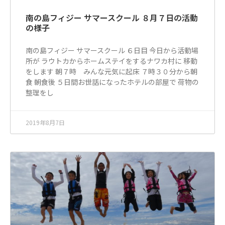
南の島フィジー サマースクール ８月７日の活動
の様子
南の島フィジー サマースクール ６日目 今日から活動場
所が ラウトカからホームステイをするナワカ村に 移動
をします 朝７時 みんな元気に起床 ７時３０分から朝
食 朝食後 ５日間お世話になったホテルの部屋で 荷物の
整理をし
2019年8月7日