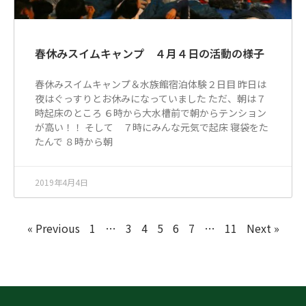
春休みスイムキャンプ ４月４日の活動の様子
春休みスイムキャンプ＆水族館宿泊体験２日目 昨日は
夜はぐっすりとお休みになっていました ただ、朝は７
時起床のところ ６時から大水槽前で朝からテンション
が高い！！ そして ７時にみんな元気で起床 寝袋をた
たんで ８時から朝
2019年4月4日
« Previous
1
…
3
4
5
6
7
…
11
Next »