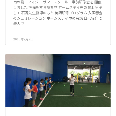
南の島 フィジー サマースクール 事前研修会を 開催
しました 準備をする持ち物 ホームステイ先のお土産 そ
して 石野先生指導のもと 英語研修プログラム 入国審査
のシュミレーション ホームステイ中の会話 自己紹介に
機内で
2019年7月7日